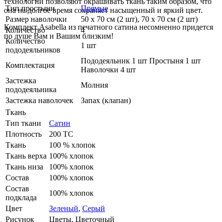
технологии позволяют окрашивать ткань таким образом, что
Тип простыни
Прямые
она на долгое время сохраняет насыщенный и яркий цвет.
Размер наволочки
50 х 70 см (2 шт), 70 х 70 см (2 шт)
Комплект Asabella из печатного сатина несомненно придется
Количество
4
по душе Вам и Вашим близким!
Количество
1 шт
пододеяльников
Пододеяльник 1 шт Простыня 1 шт
Комплектация
Наволочки 4 шт
Застежка
Молния
пододеяльника
Застежка наволочек
Запах (клапан)
Ткань
Тип ткани
Сатин
Плотность
200 ТС
Ткань
100 % хлопок
Ткань верха
100% хлопок
Ткань низа
100% хлопок
Состав
100% хлопок
Состав
100% хлопок
подклада
Цвет
Зеленый
,
Серый
Рисунок
Цветы, Цветочный