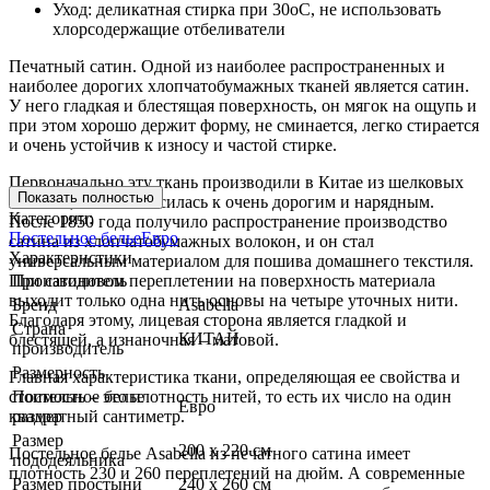
Уход: деликатная стирка при 30оС, не использовать
хлорсодержащие отбеливатели
Печатный сатин. Одной из наиболее распространенных и
наиболее дорогих хлопчатобумажных тканей является сатин.
У него гладкая и блестящая поверхность, он мягок на ощупь и
при этом хорошо держит форму, не сминается, легко стирается
и очень устойчив к износу и частой стирке.
Первоначально эту ткань производили в Китае из шелковых
Показать полностью
волокон, и она относилась к очень дорогим и нарядным.
Категории:
После 1850 года получило распространение производство
Постельное белье
Евро
сатина из хлопчатобумажных волокон, и он стал
Характеристики
универсальным материалом для пошива домашнего текстиля.
При сатиновом переплетении на поверхность материала
Производитель
выходит только одна нить основы на четыре уточных нити.
Бренд
Asabella
Благодаря этому, лицевая сторона является гладкой и
Страна
КИТАЙ
блестящей, а изнаночная – матовой.
производитель
Размерность
Главная характеристика ткани, определяющая ее свойства и
стоимость – это плотность нитей, то есть их число на один
Постельное белье
Евро
квадратный сантиметр.
размер
Размер
200 х 220 см
Постельное белье Asabella из печатного сатина имеет
пододеяльника
плотность 230 и 260 переплетений на дюйм. А современные
Размер простыни
240 х 260 см