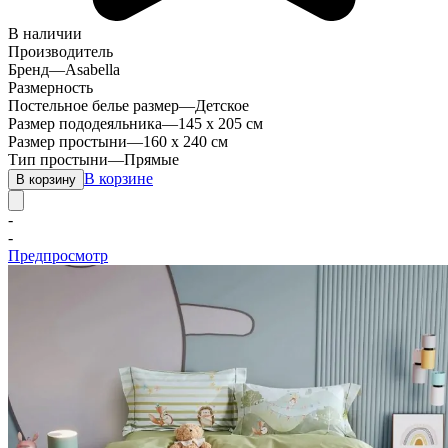
В наличии
Производитель
Бренд
—
Asabella
Размерность
Постельное белье размер
—
Детское
Размер пододеяльника
—
145 х 205 см
Размер простыни
—
160 х 240 см
Тип простыни
—
Прямые
В корзине
В корзину
-
-
Предпросмотр