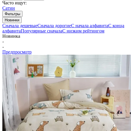
Часто ищут:
Сатин
Фильтры
Новинки
Сначала дешевые
Сначала дорогие
С начала алфавита
С конца
алфавита
Популярные сначала
С низким рейтингом
Новинка
-
-
Предпросмотр