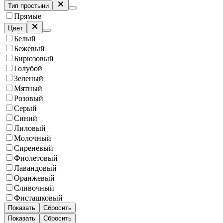
Тип простыни
Прямые
Цвет
Белый
Бежевый
Бирюзовый
Голубой
Зеленый
Мятный
Розовый
Серый
Синий
Лиловый
Молочный
Сиреневый
Фиолетовый
Лавандовый
Оранжевый
Сливочный
Фисташковый
Показать
Сбросить
Показать
Сбросить