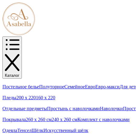
Каталог
Постельное белье
Полуторное
Семейное
Евро
Евро-макси
Для дет
Пледы
200 х 220
160 х 220
Отдельные предметы
Простынь с наволочками
Наволочки
Прос
Покрывала
260 x 260 см
240 х 260 см
Комплект с наволочками
Одеяла
Тенсел
Шёлк
Искусственный шёлк