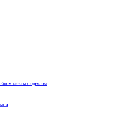
ей
комплекты с одеялом
тыни