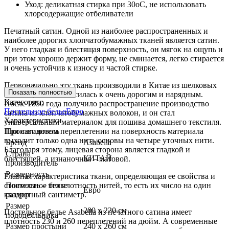
Уход: деликатная стирка при 30оС, не использовать
хлорсодержащие отбеливатели
Печатный сатин. Одной из наиболее распространенных и
наиболее дорогих хлопчатобумажных тканей является сатин.
У него гладкая и блестящая поверхность, он мягок на ощупь и
при этом хорошо держит форму, не сминается, легко стирается
и очень устойчив к износу и частой стирке.
Первоначально эту ткань производили в Китае из шелковых
Показать полностью
волокон, и она относилась к очень дорогим и нарядным.
Категории:
После 1850 года получило распространение производство
Постельное белье
Евро
сатина из хлопчатобумажных волокон, и он стал
Характеристики
универсальным материалом для пошива домашнего текстиля.
При сатиновом переплетении на поверхность материала
Производитель
выходит только одна нить основы на четыре уточных нити.
Бренд
Asabella
Благодаря этому, лицевая сторона является гладкой и
Страна
КИТАЙ
блестящей, а изнаночная – матовой.
производитель
Размерность
Главная характеристика ткани, определяющая ее свойства и
стоимость – это плотность нитей, то есть их число на один
Постельное белье
Евро
квадратный сантиметр.
размер
Размер
200 х 220 см
Постельное белье Asabella из печатного сатина имеет
пододеяльника
плотность 230 и 260 переплетений на дюйм. А современные
Размер простыни
240 х 260 см