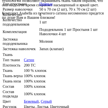
технологии позволяют окрашивать ткань таким образом, что
Тип простыни
Прямые
она на долгое время сохраняет насыщенный и яркий цвет.
Размер наволочки
50 х 70 см (2 шт), 70 х 70 см (2 шт)
Комплект Asabella из печатного сатина несомненно придется
Количество
4
по душе Вам и Вашим близким!
Количество
1 шт
пододеяльников
Пододеяльник 1 шт Простыня 1 шт
Комплектация
Наволочки 4 шт
Застежка
Молния
пододеяльника
Застежка наволочек
Запах (клапан)
Ткань
Тип ткани
Сатин
Плотность
200 ТС
Ткань
100 % хлопок
Ткань верха
100% хлопок
Ткань низа
100% хлопок
Состав
100% хлопок
Состав
100% хлопок
подклада
Цвет
Бежевый
,
Серый
Рисунок
Цветы, Листья, Цветочный