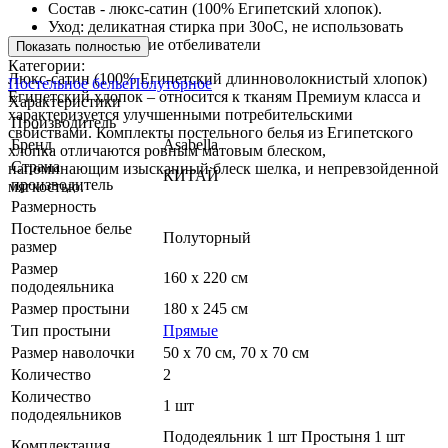
Состав - люкс-сатин (100% Египетский хлопок).
Уход: деликатная стирка при 30оС, не использовать
хлорсодержащие отбеливатели
Показать полностью
Категории:
Люкс-сатин (100% Египетский длинноволокнистый хлопок)
Постельное белье
Полуторное
Египетский хлопок – относится к тканям Премиум класса и
Характеристики
характеризуется улучшенными потребительскими
Производитель
свойствами. Комплекты постельного белья из Египетского
Бренд
Asabella
хлопка отличаются ровным матовым блеском,
Страна
напоминающим изысканный блеск шелка, и непревзойденной
КИТАЙ
производитель
мягкостью.
Размерность
Постельное белье
Полуторный
размер
Размер
160 х 220 см
пододеяльника
Размер простыни
180 x 245 см
Тип простыни
Прямые
Размер наволочки
50 х 70 см, 70 х 70 см
Количество
2
Количество
1 шт
пододеяльников
Пододеяльник 1 шт Простыня 1 шт
Комплектация