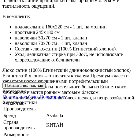
плавность линий драпировки с благородным блеском и
тактильность ощущений.
В комплекте:
пододеяльник 160х220 см - 1 шт, на молнии
простыня 245х180 см
наволочки 50х70 см - 1 шт, клапан
наволочки 70х70 см - 1 шт, клапан
Состав - люкс-сатин (100% Египетский хлопок).
Уход: деликатная стирка при 30оС, не использовать
хлорсодержащие отбеливатели
Люкс-сатин (100% Египетский длинноволокнистый хлопок)
Египетский хлопок – относится к тканям Премиум класса и
характеризуется улучшенными потребительскими
Показать полностью
свойствами. Комплекты постельного белья из Египетского
Категории:
хлопка отличаются ровным матовым блеском,
Постельное белье
Полуторное
напоминающим изысканный блеск шелка, и непревзойденной
Характеристики
мягкостью.
Производитель
Бренд
Asabella
Страна
КИТАЙ
производитель
Размерность