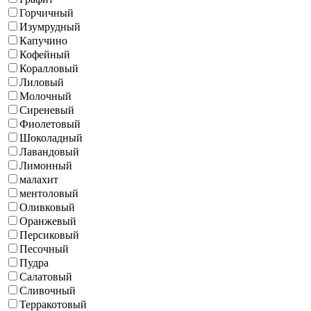
Горчичный
Изумрудный
Капучино
Кофейный
Коралловый
Лиловый
Молочный
Сиреневый
Фиолетовый
Шоколадный
Лавандовый
Лимонный
малахит
ментоловый
Оливковый
Оранжевый
Персиковый
Песочный
Пудра
Салатовый
Сливочный
Терракотовый