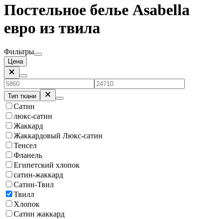
Постельное белье Asabella
евро из твила
Фильтры
Цена
Тип ткани
Сатин
люкс-сатин
Жаккард
Жаккардовый Люкс-сатин
Тенсел
Фланель
Египетский хлопок
сатин-жаккард
Сатин-Твил
Твилл
Хлопок
Сатин жаккард