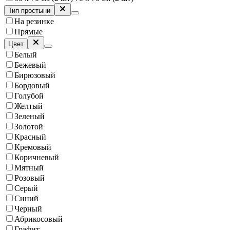
Тип простыни
На резинке
Прямые
Цвет
Белый
Бежевый
Бирюзовый
Бордовый
Голубой
Желтый
Зеленый
Золотой
Красный
Кремовый
Коричневый
Мятный
Розовый
Серый
Синий
Черный
Абрикосовый
Графит