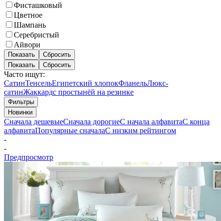
Фисташковый
Цветное
Шампань
Серебристый
Айвори
Показать
Сбросить
Показать
Сбросить
Часто ищут:
Сатин
Тенсель
Египетский хлопок
Фланель
Люкс-
сатин
Жаккард
с простынёй на резинке
Фильтры
Новинки
Сначала дешевые
Сначала дорогие
С начала алфавита
С конца
алфавита
Популярные сначала
С низким рейтингом
-
-
Предпросмотр