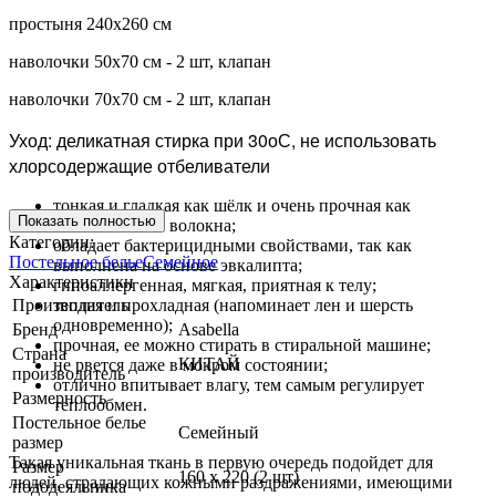
простыня 240х260 см
наволочки 50х70 см - 2 шт, клапан
наволочки 70х70 см - 2 шт, клапан
Уход: деликатная стирка при 30оС, не использовать
хлорсодержащие отбеливатели
тонкая и гладкая как шёлк и очень прочная как
Показать полностью
синтетические волокна;
Категории:
обладает бактерицидными свойствами, так как
Постельное белье
Семейное
выполнена на основе эвкалипта;
Характеристики
гипоаллергенная, мягкая, приятная к телу;
Производитель
теплая и прохладная (напоминает лен и шерсть
одновременно);
Бренд
Asabella
прочная, ее можно стирать в стиральной машине;
Страна
КИТАЙ
не рвется даже в мокром состоянии;
производитель
отлично впитывает влагу, тем самым регулирует
Размерность
теплообмен.
Постельное белье
Семейный
размер
Такая уникальная ткань в первую очередь подойдет для
Размер
160 х 220 (2 шт)
людей, страдающих кожными раздражениями, имеющими
пододеяльника