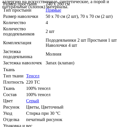
аллергию на искусственные, синтетические, а порой и
Размер простыни
240 х 260 см
натуральные (хлопок) материалы.
Тип простыни
Прямые
Размер наволочки
50 х 70 см (2 шт), 70 х 70 см (2 шт)
Количество
4
Количество
2 шт
пододеяльников
Пододеяльники 2 шт Простыня 1 шт
Комплектация
Наволочки 4 шт
Застежка
Молния
пододеяльника
Застежка наволочек
Запах (клапан)
Ткань
Тип ткани
Тенсел
Плотность
220 ТС
Ткань
100% тенсел
Состав
100% тенсел
Цвет
Серый
Рисунок
Цветы, Цветочный
Уход
Стирка при 30 °С
Отделка
печатный рисунок
Упаковка и вес