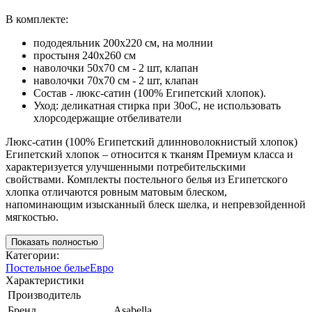
В комплекте:
пододеяльник 200х220 см, на молнии
простыня 240х260 см
наволочки 50х70 см - 2 шт, клапан
наволочки 70х70 см - 2 шт, клапан
Состав - люкс-сатин (100% Египетский хлопок).
Уход: деликатная стирка при 30оС, не использовать
хлорсодержащие отбеливатели
Люкс-сатин (100% Египетский длинноволокнистый хлопок)
Египетский хлопок – относится к тканям Премиум класса и
характеризуется улучшенными потребительскими
свойствами. Комплекты постельного белья из Египетского
хлопка отличаются ровным матовым блеском,
напоминающим изысканный блеск шелка, и непревзойденной
мягкостью.
Показать полностью
Категории:
Постельное белье
Евро
Характеристики
Производитель
Бренд
Asabella