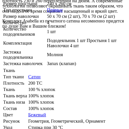
плотность 230 и 260 переплетений на дюйм. А современные
Размер простыни
240 х 260 см
технологии позволяют окрашивать ткань таким образом, что
Тип простыни
Прямые
она на долгое время сохраняет насыщенный и яркий цвет.
Размер наволочки
50 х 70 см (2 шт), 70 х 70 см (2 шт)
Комплект Asabella из печатного сатина несомненно придется
Количество
4
по душе Вам и Вашим близким!
Количество
1 шт
пододеяльников
Пододеяльник 1 шт Простыня 1 шт
Комплектация
Наволочки 4 шт
Застежка
Молния
пододеяльника
Застежка наволочек
Запах (клапан)
Ткань
Тип ткани
Сатин
Плотность
200 ТС
Ткань
100 % хлопок
Ткань верха
100% хлопок
Ткань низа
100% хлопок
Состав
100% хлопок
Цвет
Бежевый
Рисунок
Геометрия, Геометрический, Орнамент
Уход
Стирка при 30 °С