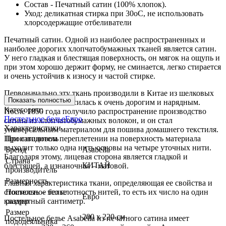
Состав - Печатный сатин (100% хлопок).
Уход: деликатная стирка при 30оС, не использовать
хлорсодержащие отбеливатели
Печатный сатин. Одной из наиболее распространенных и
наиболее дорогих хлопчатобумажных тканей является сатин.
У него гладкая и блестящая поверхность, он мягок на ощупь и
при этом хорошо держит форму, не сминается, легко стирается
и очень устойчив к износу и частой стирке.
Первоначально эту ткань производили в Китае из шелковых
Показать полностью
волокон, и она относилась к очень дорогим и нарядным.
Категории:
После 1850 года получило распространение производство
Постельное белье
Евро
сатина из хлопчатобумажных волокон, и он стал
Характеристики
универсальным материалом для пошива домашнего текстиля.
При сатиновом переплетении на поверхность материала
Производитель
выходит только одна нить основы на четыре уточных нити.
Бренд
Asabella
Благодаря этому, лицевая сторона является гладкой и
Страна
КИТАЙ
блестящей, а изнаночная – матовой.
производитель
Размерность
Главная характеристика ткани, определяющая ее свойства и
стоимость – это плотность нитей, то есть их число на один
Постельное белье
Евро
квадратный сантиметр.
размер
Размер
200 х 220 см
Постельное белье Asabella из печатного сатина имеет
пододеяльника