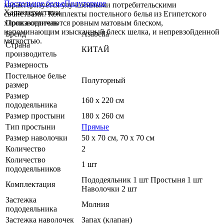
Постельное белье
Полуторное
характеризуется улучшенными потребительскими
Характеристики
свойствами. Комплекты постельного белья из Египетского
хлопка отличаются ровным матовым блеском,
Производитель
напоминающим изысканный блеск шелка, и непревзойденной
Бренд
Asabella
мягкостью.
Страна
КИТАЙ
производитель
Размерность
Постельное белье
Полуторный
размер
Размер
160 х 220 см
пододеяльника
Размер простыни
180 х 260 см
Тип простыни
Прямые
Размер наволочки
50 х 70 см, 70 х 70 см
Количество
2
Количество
1 шт
пододеяльников
Пододеяльник 1 шт Простыня 1 шт
Комплектация
Наволочки 2 шт
Застежка
Молния
пододеяльника
Застежка наволочек
Запах (клапан)