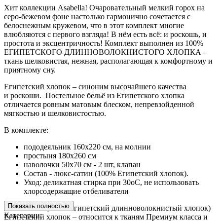
Хит коллекции Asabella! Очаровательный мелкий горох на
серо-бежевом фоне настолько гармонично сочетается с
белоснежным кружевом, что в этот комплект многие
влюбляются с первого взгляда! В нём есть всё: и роскошь, и
простота и эксцентричность! Комплект выполнен из 100%
ЕГИПЕТСКОГО ДЛИННОВОЛОКНИСТОГО ХЛОПКА –
ткань шелковистая, нежная, располагающая к комфортному и
приятному сну.
Египетский хлопок – синоним высочайшего качества
и роскоши. Постельное бельё из Египетского хлопка
отличается ровным матовым блеском, непревзойденной
мягкостью и шелковистостью.
В комплекте:
пододеяльник 160х220 см, на молнии
простыня 180х260 см
наволочки 50х70 см - 2 шт, клапан
Состав - люкс-сатин (100% Египетский хлопок).
Уход: деликатная стирка при 30оС, не использовать
хлорсодержащие отбеливатели
Показать полностью
Люкс-сатин (100% Египетский длинноволокнистый хлопок)
Категории:
Египетский хлопок – относится к тканям Премиум класса и