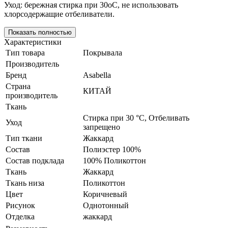
Уход: бережная стирка при 30оС, не использовать
хлорсодержащие отбеливатели.
Показать полностью
Характеристики
Тип товара
Покрывала
Производитель
Бренд
Asabella
Страна
КИТАЙ
производитель
Ткань
Стирка при 30 °С, Отбеливать
Уход
запрещено
Тип ткани
Жаккард
Состав
Полиэстер 100%
Состав подклада
100% Поликоттон
Ткань
Жаккард
Ткань низа
Поликоттон
Цвет
Коричневый
Рисунок
Однотонный
Отделка
жаккард