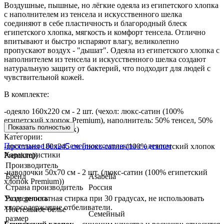
Воздушные, пышные, но лёгкие одеяла из египетского хлопка
с наполнителем из тенсела и искусственного шелка
соединяют в себе пластичность и благородный блеск
египетского хлопка, мягкость и комфорт тенсела. Отлично
впитывают и быстро испаряют влагу, великолепно
пропускают воздух - "дышат". Одеяла из египетского хлопка с
наполнителем из тенсела и искусственного шелка создают
натуральную защиту от бактерий, что подходит для людей с
чувствительной кожей.
В комплекте:
-одеяло 160х220 см - 2 шт. (чехол: люкс-сатин (100%
египетский хлопок Premium), наполнитель: 50% тенсел, 50%
Показать полностью
искусственный шелк)
Категории:
Постельное белье
Семейное
комплекты с одеялом
-простыня 180х245 см (люкс-сатин (100% египетский хлопок
Характеристики
Premium))
Производитель
-наволочки 50х70 см - 2 шт. (люкс-сатин (100% египетский
Бренд
Asabella
хлопок Premium))
Страна производитель
Россия
Уход: деликатная стирка при 30 градусах, не использовать
Размерность
хлорсодержащие отбеливатели.
Постельное белье
Семейный
размер