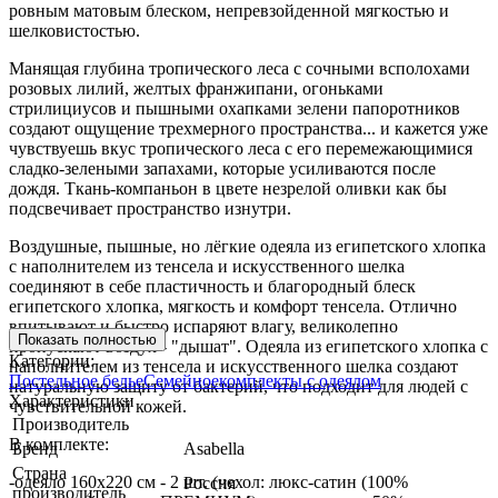
ровным матовым блеском, непревзойденной мягкостью и
шелковистостью.
Манящая глубина тропического леса с сочными всполохами
розовых лилий, желтых франжипани, огоньками
стрилициусов и пышными охапками зелени папоротников
создают ощущение трехмерного пространства... и кажется уже
чувствуешь вкус тропического леса с его перемежающимися
сладко-зелеными запахами, которые усиливаются после
дождя. Ткань-компаньон в цвете незрелой оливки как бы
подсвечивает пространство изнутри.
Воздушные, пышные, но лёгкие одеяла из египетского хлопка
с наполнителем из тенсела и искусственного шелка
соединяют в себе пластичность и благородный блеск
египетского хлопка, мягкость и комфорт тенсела. Отлично
впитывают и быстро испаряют влагу, великолепно
Показать полностью
пропускают воздух - "дышат". Одеяла из египетского хлопка с
Категории:
наполнителем из тенсела и искусственного шелка создают
Постельное белье
Семейное
комплекты с одеялом
натуральную защиту от бактерий, что подходит для людей с
Характеристики
чувствительной кожей.
Производитель
В комплекте:
Бренд
Asabella
Страна
-одеяло 160х220 см - 2 шт. (чехол: люкс-сатин (100%
Россия
производитель