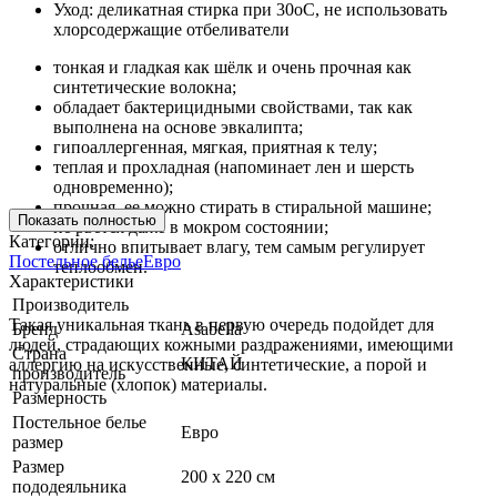
Уход: деликатная стирка при 30оС, не использовать
хлорсодержащие отбеливатели
тонкая и гладкая как шёлк и очень прочная как
синтетические волокна;
обладает бактерицидными свойствами, так как
выполнена на основе эвкалипта;
гипоаллергенная, мягкая, приятная к телу;
теплая и прохладная (напоминает лен и шерсть
одновременно);
прочная, ее можно стирать в стиральной машине;
Показать полностью
не рвется даже в мокром состоянии;
Категории:
отлично впитывает влагу, тем самым регулирует
Постельное белье
Евро
теплообмен.
Характеристики
Производитель
Такая уникальная ткань в первую очередь подойдет для
Бренд
Asabella
людей, страдающих кожными раздражениями, имеющими
Страна
КИТАЙ
аллергию на искусственные, синтетические, а порой и
производитель
натуральные (хлопок) материалы.
Размерность
Постельное белье
Евро
размер
Размер
200 х 220 см
пододеяльника