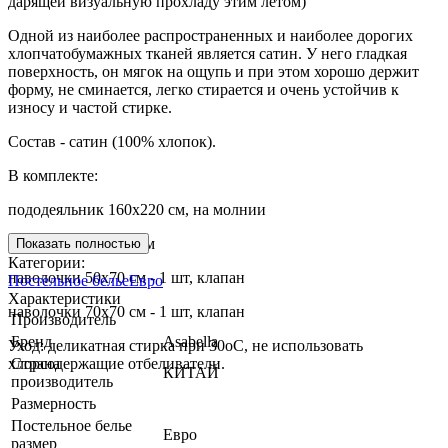
дарящей визуальную прохладу этим летом)
Одной из наиболее распространенных и наиболее дорогих
хлопчатобумажных тканей является сатин. У него гладкая
поверхность, он мягок на ощупь и при этом хорошо держит
форму, не сминается, легко стирается и очень устойчив к
износу и частой стирке.
Состав - сатин (100% хлопок).
В комплекте:
пододеяльник 160х220 см, на молнии
простыня 180х245 см
Показать полностью
Категории:
наволочки 50х70 см - 1 шт, клапан
Постельное белье
Евро
Характеристики
наволочки 70х70 см - 1 шт, клапан
Производитель
Бренд
Asabella
Уход: деликатная стирка при 30оС, не использовать
хлорсодержащие отбеливатели.
Страна
КИТАЙ
производитель
Размерность
Постельное белье
Евро
размер