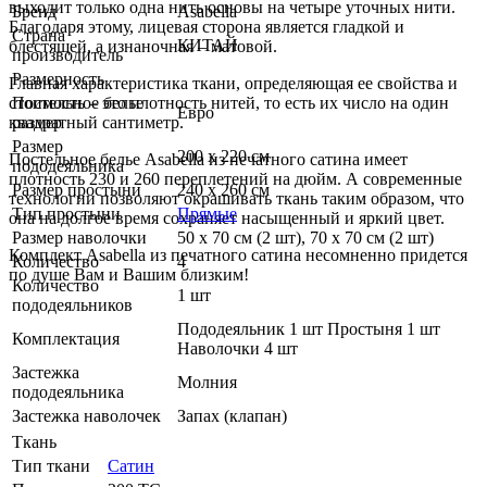
выходит только одна нить основы на четыре уточных нити.
Бренд
Asabella
Благодаря этому, лицевая сторона является гладкой и
Страна
КИТАЙ
блестящей, а изнаночная – матовой.
производитель
Размерность
Главная характеристика ткани, определяющая ее свойства и
стоимость – это плотность нитей, то есть их число на один
Постельное белье
Евро
квадратный сантиметр.
размер
Размер
200 х 220 см
Постельное белье Asabella из печатного сатина имеет
пододеяльника
плотность 230 и 260 переплетений на дюйм. А современные
Размер простыни
240 х 260 см
технологии позволяют окрашивать ткань таким образом, что
Тип простыни
Прямые
она на долгое время сохраняет насыщенный и яркий цвет.
Размер наволочки
50 х 70 см (2 шт), 70 х 70 см (2 шт)
Комплект Asabella из печатного сатина несомненно придется
Количество
4
по душе Вам и Вашим близким!
Количество
1 шт
пододеяльников
Пододеяльник 1 шт Простыня 1 шт
Комплектация
Наволочки 4 шт
Застежка
Молния
пододеяльника
Застежка наволочек
Запах (клапан)
Ткань
Тип ткани
Сатин