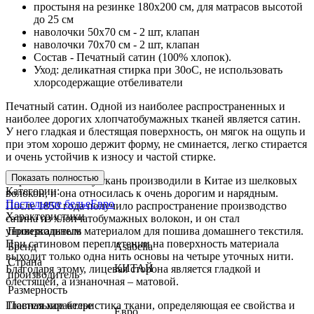
простыня на резинке 180х200 см, для матрасов высотой
до 25 см
наволочки 50х70 см - 2 шт, клапан
наволочки 70х70 см - 2 шт, клапан
Состав - Печатный сатин (100% хлопок).
Уход: деликатная стирка при 30оС, не использовать
хлорсодержащие отбеливатели
Печатный сатин. Одной из наиболее распространенных и
наиболее дорогих хлопчатобумажных тканей является сатин.
У него гладкая и блестящая поверхность, он мягок на ощупь и
при этом хорошо держит форму, не сминается, легко стирается
и очень устойчив к износу и частой стирке.
Показать полностью
Первоначально эту ткань производили в Китае из шелковых
Категории:
волокон, и она относилась к очень дорогим и нарядным.
Постельное белье
Евро
После 1850 года получило распространение производство
Характеристики
сатина из хлопчатобумажных волокон, и он стал
универсальным материалом для пошива домашнего текстиля.
Производитель
При сатиновом переплетении на поверхность материала
Бренд
Asabella
выходит только одна нить основы на четыре уточных нити.
Страна
КИТАЙ
Благодаря этому, лицевая сторона является гладкой и
производитель
блестящей, а изнаночная – матовой.
Размерность
Главная характеристика ткани, определяющая ее свойства и
Постельное белье
Евро