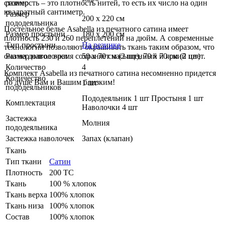
стоимость – это плотность нитей, то есть их число на один
размер
квадратный сантиметр.
Размер
200 х 220 см
пододеяльника
Постельное белье Asabella из печатного сатина имеет
Размер простыни
180 х 200 см
плотность 230 и 260 переплетений на дюйм. А современные
Тип простыни
На резинке
технологии позволяют окрашивать ткань таким образом, что
она на долгое время сохраняет насыщенный и яркий цвет.
Размер наволочки
50 х 70 см (2 шт), 70 х 70 см (2 шт)
Количество
4
Комплект Asabella из печатного сатина несомненно придется
Количество
по душе Вам и Вашим близким!
1 шт
пододеяльников
Пододеяльник 1 шт Простыня 1 шт
Комплектация
Наволочки 4 шт
Застежка
Молния
пододеяльника
Застежка наволочек
Запах (клапан)
Ткань
Тип ткани
Сатин
Плотность
200 ТС
Ткань
100 % хлопок
Ткань верха
100% хлопок
Ткань низа
100% хлопок
Состав
100% хлопок