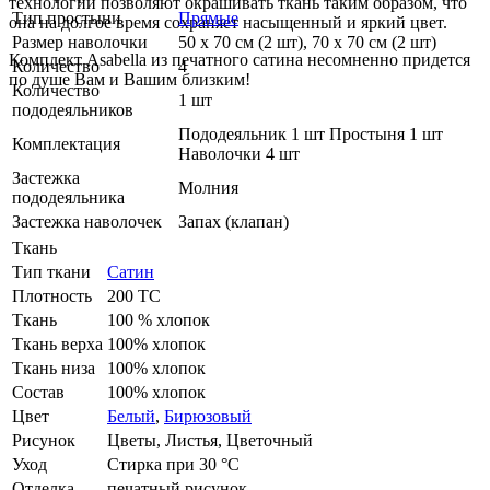
технологии позволяют окрашивать ткань таким образом, что
Тип простыни
Прямые
она на долгое время сохраняет насыщенный и яркий цвет.
Размер наволочки
50 х 70 см (2 шт), 70 х 70 см (2 шт)
Комплект Asabella из печатного сатина несомненно придется
Количество
4
по душе Вам и Вашим близким!
Количество
1 шт
пододеяльников
Пододеяльник 1 шт Простыня 1 шт
Комплектация
Наволочки 4 шт
Застежка
Молния
пододеяльника
Застежка наволочек
Запах (клапан)
Ткань
Тип ткани
Сатин
Плотность
200 ТС
Ткань
100 % хлопок
Ткань верха
100% хлопок
Ткань низа
100% хлопок
Состав
100% хлопок
Цвет
Белый
,
Бирюзовый
Рисунок
Цветы, Листья, Цветочный
Уход
Стирка при 30 °С
Отделка
печатный рисунок