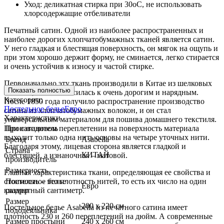
Уход: деликатная стирка при 30оС, не использовать
хлорсодержащие отбеливатели
Печатный сатин. Одной из наиболее распространенных и
наиболее дорогих хлопчатобумажных тканей является сатин.
У него гладкая и блестящая поверхность, он мягок на ощупь и
при этом хорошо держит форму, не сминается, легко стирается
и очень устойчив к износу и частой стирке.
Первоначально эту ткань производили в Китае из шелковых
Показать полностью
волокон, и она относилась к очень дорогим и нарядным.
Категории:
После 1850 года получило распространение производство
Постельное белье
Евро
сатина из хлопчатобумажных волокон, и он стал
Характеристики
универсальным материалом для пошива домашнего текстиля.
При сатиновом переплетении на поверхность материала
Производитель
выходит только одна нить основы на четыре уточных нити.
Бренд
Asabella
Благодаря этому, лицевая сторона является гладкой и
Страна
КИТАЙ
блестящей, а изнаночная – матовой.
производитель
Размерность
Главная характеристика ткани, определяющая ее свойства и
стоимость – это плотность нитей, то есть их число на один
Постельное белье
Евро
квадратный сантиметр.
размер
Размер
200 х 220 см
Постельное белье Asabella из печатного сатина имеет
пододеяльника
плотность 230 и 260 переплетений на дюйм. А современные
Размер простыни
240 х 260 см