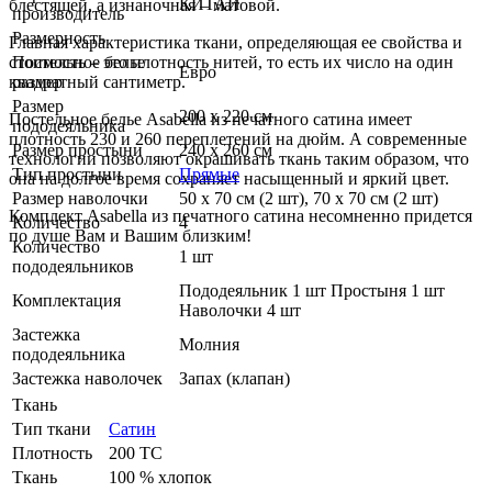
КИТАЙ
блестящей, а изнаночная – матовой.
производитель
Размерность
Главная характеристика ткани, определяющая ее свойства и
стоимость – это плотность нитей, то есть их число на один
Постельное белье
Евро
квадратный сантиметр.
размер
Размер
200 х 220 см
Постельное белье Asabella из печатного сатина имеет
пододеяльника
плотность 230 и 260 переплетений на дюйм. А современные
Размер простыни
240 х 260 см
технологии позволяют окрашивать ткань таким образом, что
Тип простыни
Прямые
она на долгое время сохраняет насыщенный и яркий цвет.
Размер наволочки
50 х 70 см (2 шт), 70 х 70 см (2 шт)
Комплект Asabella из печатного сатина несомненно придется
Количество
4
по душе Вам и Вашим близким!
Количество
1 шт
пододеяльников
Пододеяльник 1 шт Простыня 1 шт
Комплектация
Наволочки 4 шт
Застежка
Молния
пододеяльника
Застежка наволочек
Запах (клапан)
Ткань
Тип ткани
Сатин
Плотность
200 ТС
Ткань
100 % хлопок