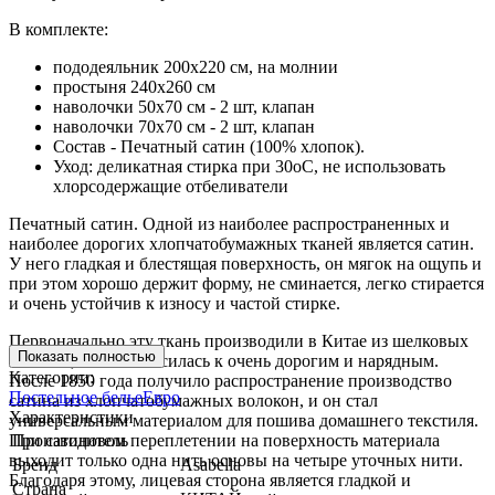
В комплекте:
пододеяльник 200х220 см, на молнии
простыня 240х260 см
наволочки 50х70 см - 2 шт, клапан
наволочки 70х70 см - 2 шт, клапан
Состав - Печатный сатин (100% хлопок).
Уход: деликатная стирка при 30оС, не использовать
хлорсодержащие отбеливатели
Печатный сатин. Одной из наиболее распространенных и
наиболее дорогих хлопчатобумажных тканей является сатин.
У него гладкая и блестящая поверхность, он мягок на ощупь и
при этом хорошо держит форму, не сминается, легко стирается
и очень устойчив к износу и частой стирке.
Первоначально эту ткань производили в Китае из шелковых
Показать полностью
волокон, и она относилась к очень дорогим и нарядным.
Категории:
После 1850 года получило распространение производство
Постельное белье
Евро
сатина из хлопчатобумажных волокон, и он стал
Характеристики
универсальным материалом для пошива домашнего текстиля.
При сатиновом переплетении на поверхность материала
Производитель
выходит только одна нить основы на четыре уточных нити.
Бренд
Asabella
Благодаря этому, лицевая сторона является гладкой и
Страна