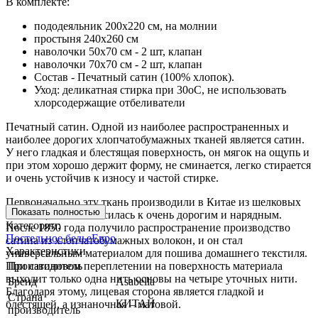
В комплекте:
пододеяльник 200х220 см, на молнии
простыня 240х260 см
наволочки 50х70 см - 2 шт, клапан
наволочки 70х70 см - 2 шт, клапан
Состав - Печатный сатин (100% хлопок).
Уход: деликатная стирка при 30оС, не использовать
хлорсодержащие отбеливатели
Печатный сатин. Одной из наиболее распространенных и
наиболее дорогих хлопчатобумажных тканей является сатин.
У него гладкая и блестящая поверхность, он мягок на ощупь и
при этом хорошо держит форму, не сминается, легко стирается
и очень устойчив к износу и частой стирке.
Первоначально эту ткань производили в Китае из шелковых
Показать полностью
волокон, и она относилась к очень дорогим и нарядным.
Категории:
После 1850 года получило распространение производство
Постельное белье
Евро
сатина из хлопчатобумажных волокон, и он стал
Характеристики
универсальным материалом для пошива домашнего текстиля.
При сатиновом переплетении на поверхность материала
Производитель
выходит только одна нить основы на четыре уточных нити.
Бренд
Asabella
Благодаря этому, лицевая сторона является гладкой и
Страна
КИТАЙ
блестящей, а изнаночная – матовой.
производитель