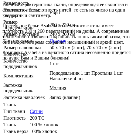
Размерность
Главная характеристика ткани, определяющая ее свойства и
стоимость – это плотность нитей, то есть их число на один
Постельное белье
Евро
квадратный сантиметр.
размер
Размер
200 х 220 см
Постельное белье Asabella из печатного сатина имеет
пододеяльника
плотность 230 и 260 переплетений на дюйм. А современные
Размер простыни
240 х 260 см
технологии позволяют окрашивать ткань таким образом, что
Тип простыни
Прямые
она на долгое время сохраняет насыщенный и яркий цвет.
Размер наволочки
50 х 70 см (2 шт), 70 х 70 см (2 шт)
Комплект Asabella из печатного сатина несомненно придется
Количество
4
по душе Вам и Вашим близким!
Количество
1 шт
пододеяльников
Пододеяльник 1 шт Простыня 1 шт
Комплектация
Наволочки 4 шт
Застежка
Молния
пододеяльника
Застежка наволочек
Запах (клапан)
Ткань
Тип ткани
Сатин
Плотность
200 ТС
Ткань
100 % хлопок
Ткань верха
100% хлопок