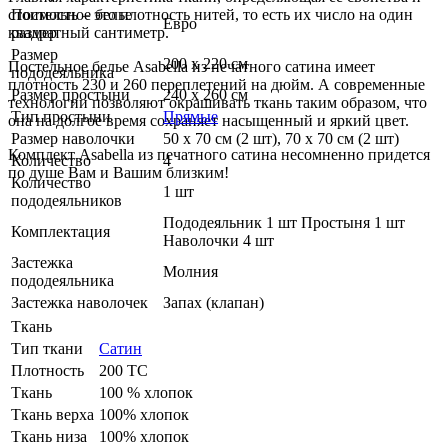
стоимость – это плотность нитей, то есть их число на один
Постельное белье
Евро
квадратный сантиметр.
размер
Размер
200 х 220 см
Постельное белье Asabella из печатного сатина имеет
пододеяльника
плотность 230 и 260 переплетений на дюйм. А современные
Размер простыни
240 х 260 см
технологии позволяют окрашивать ткань таким образом, что
Тип простыни
Прямые
она на долгое время сохраняет насыщенный и яркий цвет.
Размер наволочки
50 х 70 см (2 шт), 70 х 70 см (2 шт)
Комплект Asabella из печатного сатина несомненно придется
Количество
4
по душе Вам и Вашим близким!
Количество
1 шт
пододеяльников
Пододеяльник 1 шт Простыня 1 шт
Комплектация
Наволочки 4 шт
Застежка
Молния
пододеяльника
Застежка наволочек
Запах (клапан)
Ткань
Тип ткани
Сатин
Плотность
200 ТС
Ткань
100 % хлопок
Ткань верха
100% хлопок
Ткань низа
100% хлопок