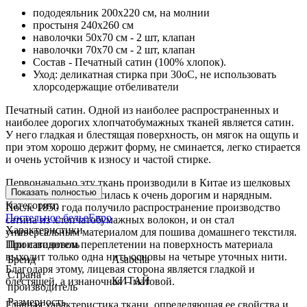
пододеяльник 200х220 см, на молнии
простыня 240х260 см
наволочки 50х70 см - 2 шт, клапан
наволочки 70х70 см - 2 шт, клапан
Состав - Печатный сатин (100% хлопок).
Уход: деликатная стирка при 30оС, не использовать
хлорсодержащие отбеливатели
Печатный сатин. Одной из наиболее распространенных и
наиболее дорогих хлопчатобумажных тканей является сатин.
У него гладкая и блестящая поверхность, он мягок на ощупь и
при этом хорошо держит форму, не сминается, легко стирается
и очень устойчив к износу и частой стирке.
Первоначально эту ткань производили в Китае из шелковых
Показать полностью
волокон, и она относилась к очень дорогим и нарядным.
Категории:
После 1850 года получило распространение производство
Постельное белье
Евро
сатина из хлопчатобумажных волокон, и он стал
Характеристики
универсальным материалом для пошива домашнего текстиля.
При сатиновом переплетении на поверхность материала
Производитель
выходит только одна нить основы на четыре уточных нити.
Бренд
Asabella
Благодаря этому, лицевая сторона является гладкой и
Страна
КИТАЙ
блестящей, а изнаночная – матовой.
производитель
Размерность
Главная характеристика ткани, определяющая ее свойства и