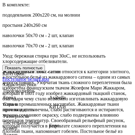
В комплекте:
пододеяльник 200х220 см, на молнии
простыня 240х260 см
наволочки 50х70 см - 2 шт, клапан
наволочки 70х70 см - 2 шт, клапан
Уход: бережная стирка при 30оС, не использовать
хлорсодержащие отбеливатели.
Показать полностью
Жаккардовый люкс-сатин
относится к категории элитного,
Категории:
а постельное бельё из жаккардового сатина – одним из самых
Постельное белье
Евро
дорогостоящих. Узорчатая ткань сложного переплетения была
Характеристики
изобретена французским ткачом Жозефом Мари Жаккаром,
Производитель
который в 1801 году изобрел жаккардовый ткацкий станок,
Бренд
Asabella
благодаря чему стало возможно изготавливать жаккардовую
ткань в промышленных масштабах. Жаккардовые ткани
Страна
КИТАЙ
прочны и долговечны, слабо растягиваются и истираются,
производитель
хорошо сохраняют окраску, слабо подвержены влиянию
Размерность
перепадов температур. Своеобразный рельефный рисунок,
Постельное белье
Евро
который получается в результате сложного переплетения на
размер
плотной ткани, напоминает гобелен. Постельное бельё из
Размер