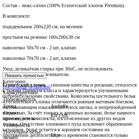
Состав - люкс-сатин (100% Египетский хлопок Premium).
В комплекте:
пододеяльник 200х220 см, на молнии
простыня на резинке 160х200х30 см
наволочки 50х70 см - 2 шт, клапан
наволочки 70х70 см - 2 шт, клапан
Уход: деликатная стирка при 30оС, не использовать
хлорсодержащие отбеливатели.
Показать полностью
Категории:
Египетский хлопок
– синоним качества и роскоши; относится
Постельное белье
Евро
к тканям Премиум класса и характеризуется улучшенными
Характеристики
потребительскими свойствами. Комплекты постельного белья
Производитель
из египетского хлопка отличаются ровным матовым блеском,
Бренд
Asabella
напоминающим изысканный блеск шелка, и непревзойденной
мягкостью. За счёт тонких и длинных волокон, белье намного
Страна
КИТАЙ
прочнее, чем комплекты, изготовленные из других видов
производитель
хлопка. Отсутствие хлопкового пуха исключает образование
Размерность
катышков, бельё остается в хорошем состоянии на
Постельное белье
Евро
протяжении десятилетий и со временем становится только
размер