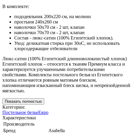
В комплекте:
пододеяльник 200х220 см, на молнии
простыня 240х260 см
наволочки 50х70 см - 2 шт, клапан
наволочки 70х70 см - 2 шт, клапан
Состав - люкс-сатин (100% Египетский хлопок).
Уход: деликатная стирка при 30оС, не использовать
хлорсодержащие отбеливатели
Люкс-сатин (100% Египетский длинноволокнистый хлопок)
Египетский хлопок – относится к тканям Премиум класса и
характеризуется улучшенными потребительскими
свойствами. Комплекты постельного белья из Египетского
хлопка отличаются ровным матовым блеском,
напоминающим изысканный блеск шелка, и непревзойденной
мягкостью.
Показать полностью
Категории:
Постельное белье
Евро
Характеристики
Производитель
Бренд
Asabella