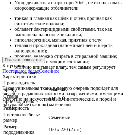
Уход: деликатная стирка при 30оС, не использовать
хлорсодержащие отбеливатели
тонкая и гладкая как шёлк и очень прочная как
синтетические волокна;
обладает бактерицидными свойствами, так как
выполнена на основе эвкалипта;
гипоаллергенная, мягкая, приятная к телу;
теплая и прохладная (напоминает лен и шерсть
одновременно);
прочная, ее можно стирать в стиральной машине;
Показать полностью
не рвется даже в мокром состоянии;
Категории:
отлично впитывает влагу, тем самым регулирует
Постельное белье
Семейное
теплообмен.
Характеристики
Производитель
Такая уникальная ткань в первую очередь подойдет для
Бренд
Asabella
людей, страдающих кожными раздражениями, имеющими
Страна
КИТАЙ
аллергию на искусственные, синтетические, а порой и
производитель
натуральные (хлопок) материалы.
Размерность
Постельное белье
Семейный
размер
Размер
160 х 220 (2 шт)
пододеяльника