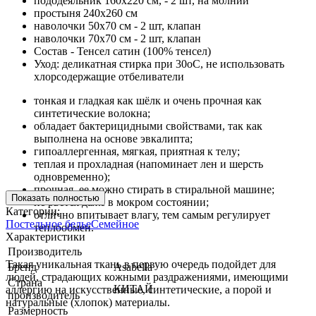
пододеяльник 160х220 см, - 2 шт, на молнии
простыня 240х260 см
наволочки 50х70 см - 2 шт, клапан
наволочки 70х70 см - 2 шт, клапан
Состав - Тенсел сатин (100% тенсел)
Уход: деликатная стирка при 30оС, не использовать
хлорсодержащие отбеливатели
тонкая и гладкая как шёлк и очень прочная как
синтетические волокна;
обладает бактерицидными свойствами, так как
выполнена на основе эвкалипта;
гипоаллергенная, мягкая, приятная к телу;
теплая и прохладная (напоминает лен и шерсть
одновременно);
прочная, ее можно стирать в стиральной машине;
Показать полностью
не рвется даже в мокром состоянии;
Категории:
отлично впитывает влагу, тем самым регулирует
Постельное белье
Семейное
теплообмен.
Характеристики
Производитель
Такая уникальная ткань в первую очередь подойдет для
Бренд
Asabella
людей, страдающих кожными раздражениями, имеющими
Страна
КИТАЙ
аллергию на искусственные, синтетические, а порой и
производитель
натуральные (хлопок) материалы.
Размерность