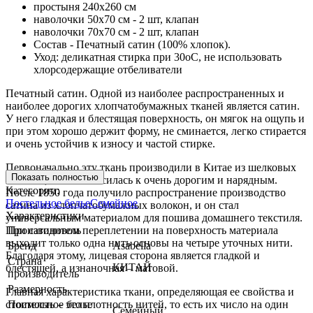
простыня 240х260 см
наволочки 50х70 см - 2 шт, клапан
наволочки 70х70 см - 2 шт, клапан
Состав - Печатный сатин (100% хлопок).
Уход: деликатная стирка при 30оС, не использовать
хлорсодержащие отбеливатели
Печатный сатин. Одной из наиболее распространенных и
наиболее дорогих хлопчатобумажных тканей является сатин.
У него гладкая и блестящая поверхность, он мягок на ощупь и
при этом хорошо держит форму, не сминается, легко стирается
и очень устойчив к износу и частой стирке.
Первоначально эту ткань производили в Китае из шелковых
Показать полностью
волокон, и она относилась к очень дорогим и нарядным.
Категории:
После 1850 года получило распространение производство
Постельное белье
Семейное
сатина из хлопчатобумажных волокон, и он стал
Характеристики
универсальным материалом для пошива домашнего текстиля.
При сатиновом переплетении на поверхность материала
Производитель
выходит только одна нить основы на четыре уточных нити.
Бренд
Asabella
Благодаря этому, лицевая сторона является гладкой и
Страна
КИТАЙ
блестящей, а изнаночная – матовой.
производитель
Размерность
Главная характеристика ткани, определяющая ее свойства и
стоимость – это плотность нитей, то есть их число на один
Постельное белье
Семейный