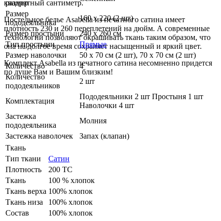
квадратный сантиметр.
размер
Размер
160 х 220 (2 шт)
Постельное белье Asabella из печатного сатина имеет
пододеяльника
плотность 230 и 260 переплетений на дюйм. А современные
Размер простыни
240 х 260 см
технологии позволяют окрашивать ткань таким образом, что
Тип простыни
Прямые
она на долгое время сохраняет насыщенный и яркий цвет.
Размер наволочки
50 х 70 см (2 шт), 70 х 70 см (2 шт)
Комплект Asabella из печатного сатина несомненно придется
Количество
4
по душе Вам и Вашим близким!
Количество
2 шт
пододеяльников
Пододеяльники 2 шт Простыня 1 шт
Комплектация
Наволочки 4 шт
Застежка
Молния
пододеяльника
Застежка наволочек
Запах (клапан)
Ткань
Тип ткани
Сатин
Плотность
200 ТС
Ткань
100 % хлопок
Ткань верха
100% хлопок
Ткань низа
100% хлопок
Состав
100% хлопок