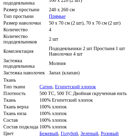
160 х 220 (2 шт)
пододеяльника
Размер простыни
240 х 260 см
Тип простыни
Прямые
Размер наволочки
50 х 70 см (2 шт), 70 х 70 см (2 шт)
Количество
4
Количество
2 шт
пододеяльников
Пододеяльники 2 шт Простыня 1 шт
Комплектация
Наволочки 4 шт
Застежка
Молния
пододеяльника
Застежка наволочек
Запах (клапан)
Ткань
Тип ткани
Сатин
,
Египетский хлопок
Плотность
500 ТС, 500 ТС Двойная скрученная нить
Ткань
100% Египетский хлопок
Ткань верха
100% хлопок
Ткань низа
100% хлопок
Состав
100% хлопок
Состав подклада
100% хлопок
Цвет
Бежевый
,
Голубой
,
Зеленый
,
Розовый