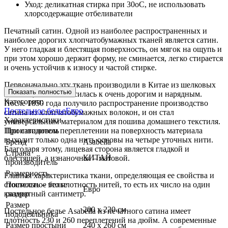
Уход: деликатная стирка при 30оС, не использовать
хлорсодержащие отбеливатели
Печатный сатин. Одной из наиболее распространенных и
наиболее дорогих хлопчатобумажных тканей является сатин.
У него гладкая и блестящая поверхность, он мягок на ощупь и
при этом хорошо держит форму, не сминается, легко стирается
и очень устойчив к износу и частой стирке.
Первоначально эту ткань производили в Китае из шелковых
Показать полностью
волокон, и она относилась к очень дорогим и нарядным.
Категории:
После 1850 года получило распространение производство
Постельное белье
Евро
сатина из хлопчатобумажных волокон, и он стал
Характеристики
универсальным материалом для пошива домашнего текстиля.
При сатиновом переплетении на поверхность материала
Производитель
выходит только одна нить основы на четыре уточных нити.
Бренд
Asabella
Благодаря этому, лицевая сторона является гладкой и
Страна
КИТАЙ
блестящей, а изнаночная – матовой.
производитель
Размерность
Главная характеристика ткани, определяющая ее свойства и
стоимость – это плотность нитей, то есть их число на один
Постельное белье
Евро
квадратный сантиметр.
размер
Размер
200 х 220 см
Постельное белье Asabella из печатного сатина имеет
пододеяльника
плотность 230 и 260 переплетений на дюйм. А современные
Размер простыни
240 х 260 см