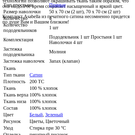
технологии позволяют окрашивать ткань таким образом, что
Тип простыни
Прямые
она на долгое время сохраняет насыщенный и яркий цвет.
Размер наволочки
50 х 70 см (2 шт), 70 х 70 см (2 шт)
Комплект Asabella из печатного сатина несомненно придется
Количество
4
по душе Вам и Вашим близким!
Количество
1 шт
пододеяльников
Пододеяльник 1 шт Простыня 1 шт
Комплектация
Наволочки 4 шт
Застежка
Молния
пододеяльника
Застежка наволочек
Запах (клапан)
Ткань
Тип ткани
Сатин
Плотность
200 ТС
Ткань
100 % хлопок
Ткань верха
100% хлопок
Ткань низа
100% хлопок
Состав
100% хлопок
Цвет
Белый
,
Зеленый
Рисунок
Цветы, Цветочный
Уход
Стирка при 30 °С
Отделка
печатный рисунок