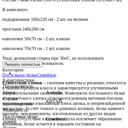
В комплекте:
пододеяльник 160х220 см - 2 шт, на молнии
простыня 240х260 см
наволочки 50х70 см - 2 шт, клапан
наволочки 70х70 см - 2 шт, клапан
Уход: деликатная стирка при 30оС, не использовать
хлорсодержащие отбеливатели.
Показать полностью
Категории:
Постельное белье
Семейное
Характеристики
Египетский хлопок
– синоним качества и роскоши; относится
Производитель
к тканям Премиум класса и характеризуется улучшенными
Бренд
Asabella
потребительскими свойствами. Комплекты постельного белья
из египетского хлопка отличаются ровным матовым блеском,
Страна
КИТАЙ
напоминающим изысканный блеск шелка, и непревзойденной
производитель
мягкостью. За счёт тонких и длинных волокон, белье намного
Размерность
прочнее, чем комплекты, изготовленные из других видов
Постельное белье
хлопка. Отсутствие хлопкового пуха исключает образование
Семейный
размер
катышков, бельё остается в хорошем состоянии на
Размер