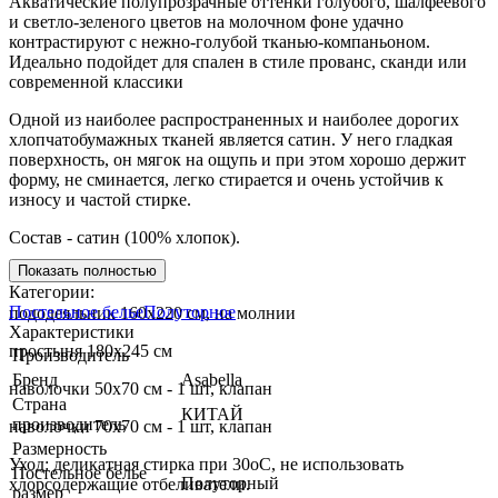
Акватические полупрозрачные оттенки голубого, шалфеевого
и светло-зеленого цветов на молочном фоне удачно
контрастируют с нежно-голубой тканью-компаньоном.
Идеально подойдет для спален в стиле прованс, сканди или
современной классики
Одной из наиболее распространенных и наиболее дорогих
хлопчатобумажных тканей является сатин. У него гладкая
поверхность, он мягок на ощупь и при этом хорошо держит
форму, не сминается, легко стирается и очень устойчив к
износу и частой стирке.
Состав - сатин (100% хлопок).
Показать полностью
В комплекте:
Категории:
Постельное белье
Полуторное
пододеяльник 160х220 см, на молнии
Характеристики
простыня 180х245 см
Производитель
Бренд
Asabella
наволочки 50х70 см - 1 шт, клапан
Страна
КИТАЙ
производитель
наволочки 70х70 см - 1 шт, клапан
Размерность
Уход: деликатная стирка при 30оС, не использовать
Постельное белье
Полуторный
хлорсодержащие отбеливатели.
размер