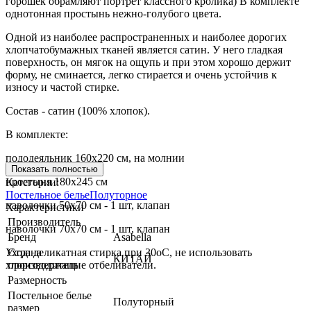
горошек обрамляют портрет классного кролика) В комплекте
однотонная простынь нежно-голубого цвета.
Одной из наиболее распространенных и наиболее дорогих
хлопчатобумажных тканей является сатин. У него гладкая
поверхность, он мягок на ощупь и при этом хорошо держит
форму, не сминается, легко стирается и очень устойчив к
износу и частой стирке.
Состав - сатин (100% хлопок).
В комплекте:
пододеяльник 160х220 см, на молнии
Показать полностью
простыня 180х245 см
Категории:
Постельное белье
Полуторное
наволочки 50х70 см - 1 шт, клапан
Характеристики
Производитель
наволочки 70х70 см - 1 шт, клапан
Бренд
Asabella
Уход: деликатная стирка при 30оС, не использовать
Страна
КИТАЙ
хлорсодержащие отбеливатели.
производитель
Размерность
Постельное белье
Полуторный
размер