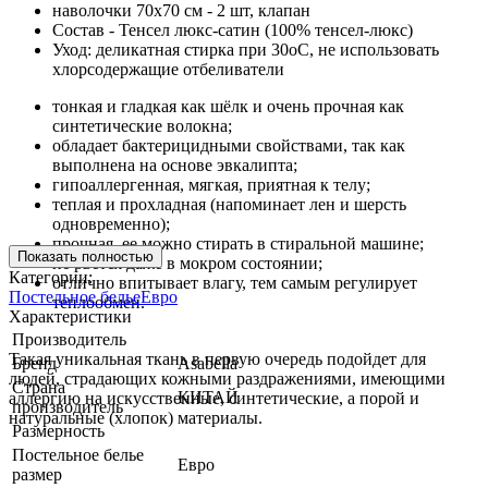
наволочки 70х70 см - 2 шт, клапан
Состав - Тенсел люкс-сатин (100% тенсел-люкс)
Уход: деликатная стирка при 30оС, не использовать
хлорсодержащие отбеливатели
тонкая и гладкая как шёлк и очень прочная как
синтетические волокна;
обладает бактерицидными свойствами, так как
выполнена на основе эвкалипта;
гипоаллергенная, мягкая, приятная к телу;
теплая и прохладная (напоминает лен и шерсть
одновременно);
прочная, ее можно стирать в стиральной машине;
Показать полностью
не рвется даже в мокром состоянии;
Категории:
отлично впитывает влагу, тем самым регулирует
Постельное белье
Евро
теплообмен.
Характеристики
Производитель
Такая уникальная ткань в первую очередь подойдет для
Бренд
Asabella
людей, страдающих кожными раздражениями, имеющими
Страна
КИТАЙ
аллергию на искусственные, синтетические, а порой и
производитель
натуральные (хлопок) материалы.
Размерность
Постельное белье
Евро
размер