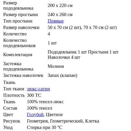
Размер
200 х 220 см
пододеяльника
Размер простыни
240 х 260 см
Тип простыни
Прямые
Размер наволочки
50 х 70 см (2 шт), 70 х 70 см (2 шт)
Количество
4
Количество
1 шт
пододеяльников
Пододеяльник 1 шт Простыня 1 шт
Комплектация
Наволочки 4 шт
Застежка
Молния
пододеяльника
Застежка наволочек
Запах (клапан)
Ткань
Тип ткани
люкс-сатин
Плотность
300 ТС
Ткань
100% тенсел-люкс
Состав
100% тенсел
Цвет
Голубой
,
Цветное
Рисунок
Геометрия, Геометрический, Клетка
Уход
Стирка при 30 °С