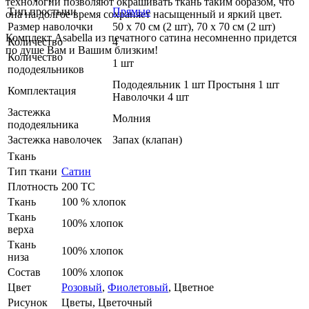
технологии позволяют окрашивать ткань таким образом, что
Тип простыни
Прямые
она на долгое время сохраняет насыщенный и яркий цвет.
Размер наволочки
50 х 70 см (2 шт), 70 х 70 см (2 шт)
Комплект Asabella из печатного сатина несомненно придется
Количество
4
по душе Вам и Вашим близким!
Количество
1 шт
пододеяльников
Пододеяльник 1 шт Простыня 1 шт
Комплектация
Наволочки 4 шт
Застежка
Молния
пододеяльника
Застежка наволочек
Запах (клапан)
Ткань
Тип ткани
Сатин
Плотность
200 ТС
Ткань
100 % хлопок
Ткань
100% хлопок
верха
Ткань
100% хлопок
низа
Состав
100% хлопок
Цвет
Розовый
,
Фиолетовый
,
Цветное
Рисунок
Цветы, Цветочный