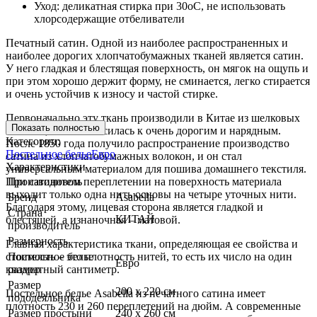
Уход: деликатная стирка при 30оС, не использовать
хлорсодержащие отбеливатели
Печатный сатин. Одной из наиболее распространенных и
наиболее дорогих хлопчатобумажных тканей является сатин.
У него гладкая и блестящая поверхность, он мягок на ощупь и
при этом хорошо держит форму, не сминается, легко стирается
и очень устойчив к износу и частой стирке.
Первоначально эту ткань производили в Китае из шелковых
Показать полностью
волокон, и она относилась к очень дорогим и нарядным.
Категории:
После 1850 года получило распространение производство
Постельное белье
Евро
сатина из хлопчатобумажных волокон, и он стал
Характеристики
универсальным материалом для пошива домашнего текстиля.
При сатиновом переплетении на поверхность материала
Производитель
выходит только одна нить основы на четыре уточных нити.
Бренд
Asabella
Благодаря этому, лицевая сторона является гладкой и
Страна
КИТАЙ
блестящей, а изнаночная – матовой.
производитель
Размерность
Главная характеристика ткани, определяющая ее свойства и
стоимость – это плотность нитей, то есть их число на один
Постельное белье
Евро
квадратный сантиметр.
размер
Размер
200 х 220 см
Постельное белье Asabella из печатного сатина имеет
пододеяльника
плотность 230 и 260 переплетений на дюйм. А современные
Размер простыни
240 х 260 см