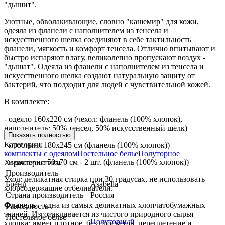
"дышит".
Уютные, обволакивающие, словно "кашемир" для кожи,
одеяла из фланели с наполнителем из тенсела и
искусственного шелка соединяют в себе тактильность
фланели, мягкость и комфорт тенсела. Отлично впитывают и
быстро испаряют влагу, великолепно пропускают воздух -
"дышат". Одеяла из фланели с наполнителем из тенсела и
искусственного шелка создают натуральную защиту от
бактерий, что подходит для людей с чувствительной кожей.
В комплекте:
- одеяло 160х220 см (чехол: фланель (100% хлопок),
наполнитель: 50% тенсел, 50% искусственный шелк)
Показать полностью
Категории:
- простыня 180х245 см (фланель (100% хлопок))
комплекты с одеялом
Постельное белье
Полуторное
- наволочки 50х70 см - 2 шт. (фланель (100% хлопок))
Характеристики
Производитель
Уход: деликатная стирка при 30 градусах, не использовать
Бренд
Asabella
хлорсодержащие отбеливатели.
Страна производитель
Россия
Фланель
– одна из самых деликатных хлопчатобумажных
Размерность
тканей. Изготавливается из чистого природного сырья –
Постельное белье
Полуторный
хлопка; имеет плотное, без просветов, переплетение и