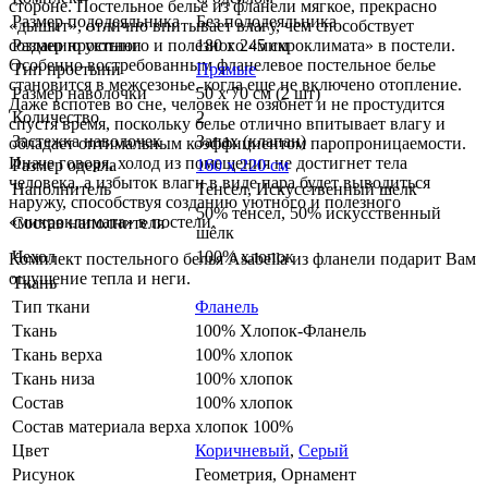
стороне. Постельное бельё из фланели мягкое, прекрасно
Размер пододеяльника
Без пододеяльника
«дышит», отлично впитывает влагу, чем способствует
созданию уютного и полезного «микроклимата» в постели.
Размер простыни
180 x 245 см
Особенно востребованным фланелевое постельное белье
Тип простыни
Прямые
становится в межсезонье, когда еще не включено отопление.
Размер наволочки
50 х 70 см (2 шт)
Даже вспотев во сне, человек не озябнет и не простудится
Количество
2
спустя время, поскольку белье отлично впитывает влагу и
Застежка наволочек
Запах (клапан)
обладает оптимальным коэффициентом паропроницаемости.
Иначе говоря, холод из помещения не достигнет тела
Размер одеяла
160 x 220 см
человека, а избыток влаги в виде пара будет выводиться
Наполнитель
Тенсел, Искусcтвенный шелк
наружу, способствуя созданию уютного и полезного
50% тенсел, 50% искусственный
«микроклимата» в постели.
Состав наполнителя
шёлк
Чехол
100% хлопок
Комплект постельного белья Asabella из фланели подарит Вам
ощущение тепла и неги.
Ткань
Тип ткани
Фланель
Ткань
100% Хлопок-Фланель
Ткань верха
100% хлопок
Ткань низа
100% хлопок
Состав
100% хлопок
Состав материала верха
хлопок 100%
Цвет
Коричневый
,
Серый
Рисунок
Геометрия, Орнамент