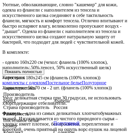
Уютные, обволакивающие, словно "кашемир" для кожи,
одеяла из фланели с наполнителем из тенсела и
искусственного шелка соединяют в себе тактильность
фланели, мягкость и комфорт тенсела. Отлично впитывают и
быстро испаряют влагу, великолепно пропускают воздух -
"дышат". Одеяла из фланели с наполнителем из тенсела и
искусственного шелка создают натуральную защиту от
бактерий, что подходит для людей с чувствительной кожей.
В комплекте:
- одеяло 160х220 см (чехол: фланель (100% хлопок),
наполнитель: 50% тенсел, 50% искусственный шелк)
Показать полностью
Категории:
- простыня 180х245 см (фланель (100% хлопок))
комплекты с одеялом
Постельное белье
Полуторное
- наволочки 50х70 см - 2 шт. (фланель (100% хлопок))
Характеристики
Производитель
Уход: деликатная стирка при 30 градусах, не использовать
Бренд
Asabella
хлорсодержащие отбеливатели.
Страна производитель
Россия
Фланель
– одна из самых деликатных хлопчатобумажных
Размерность
тканей. Изготавливается из чистого природного сырья –
Постельное белье
Полуторный
хлопка; имеет плотное, без просветов, переплетение и
размер
короткий, очень приятный на ощупь ворс-пушок на лицевой
Комплект
С одеялом