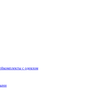
ей
комплекты с одеялом
тыни