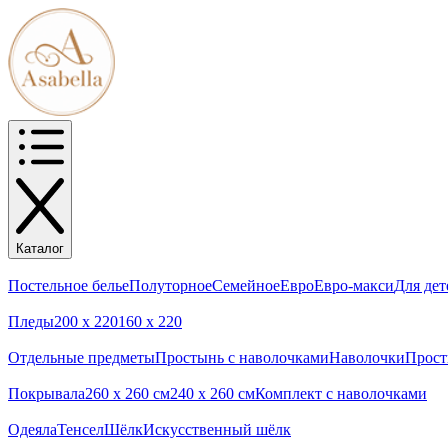
Каталог
Постельное белье
Полуторное
Семейное
Евро
Евро-макси
Для дет
Пледы
200 х 220
160 х 220
Отдельные предметы
Простынь с наволочками
Наволочки
Прос
Покрывала
260 x 260 см
240 х 260 см
Комплект с наволочками
Одеяла
Тенсел
Шёлк
Искусственный шёлк