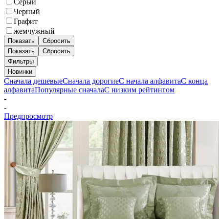
Серый
Черный
Графит
жемчужный
Показать
Сбросить
Показать
Сбросить
Фильтры
Новинки
Сначала дешевые
Сначала дорогие
С начала алфавита
С конца
алфавита
Популярные сначала
С низким рейтингом
-
-
Предпросмотр