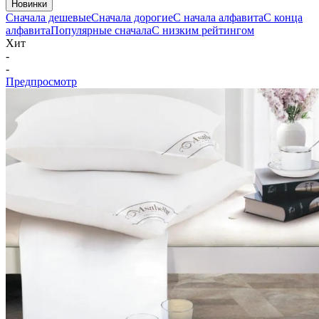
Новинки
Сначала дешевые
Сначала дорогие
С начала алфавита
С конца
алфавита
Популярные сначала
С низким рейтингом
Хит
-
-
Предпросмотр