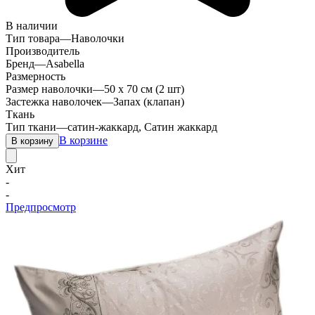
В наличии
Тип товара
—
Наволочки
Производитель
Бренд
—
Asabella
Размерность
Размер наволочки
—
50 х 70 см (2 шт)
Застежка наволочек
—
Запах (клапан)
Ткань
Тип ткани
—
сатин-жаккард, Сатин жаккард
В корзине
В корзину
Хит
-
-
Предпросмотр