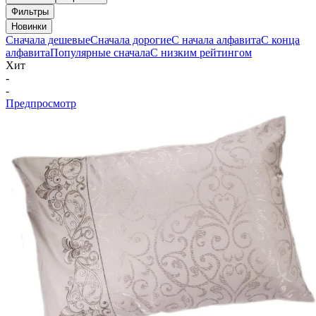
Фильтры
Новинки
Сначала дешевые
Сначала дорогие
С начала алфавита
С конца
алфавита
Популярные сначала
С низким рейтингом
Хит
-
-
Предпросмотр